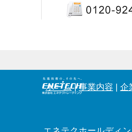
ホーム
|
事業内容
|
企
エネテクホールディン