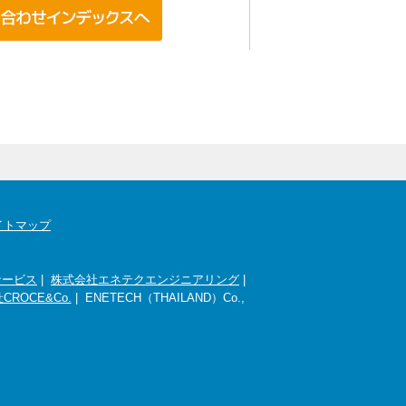
イトマップ
サービス
|
株式会社エネテクエンジニアリング
|
CROCE&Co.
| ENETECH（THAILAND）Co.,