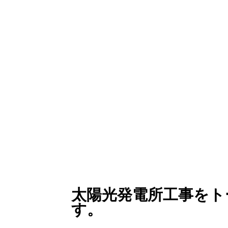
太
陽
光発電所工事をト
す。