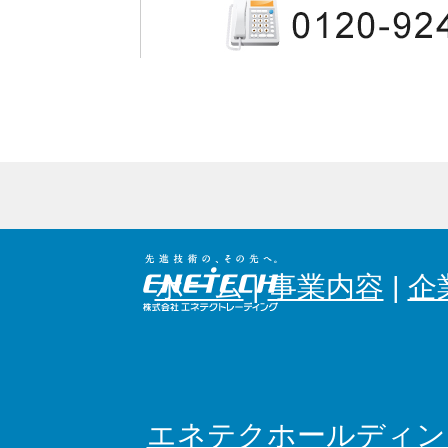
ホーム
|
事業内容
|
企
エネテクホールディン